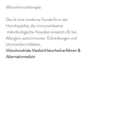
Das ist eine moderne Sonderform der 
Homöopathie, die immunwirksame 
 mikrobiologische Nosoden einsetzt z.B. bei 
Allergien, autoimmunen  Erkrankungen und 
chronischen Infekten.
Mitochondriale Medizin
Naturheilverfahren & 
Alternativmedizin
Eintrittskarten
Ausverkauft
Tickettyp
Vortrag Dr. Ute Dauenhauer
Preis
0,00 €