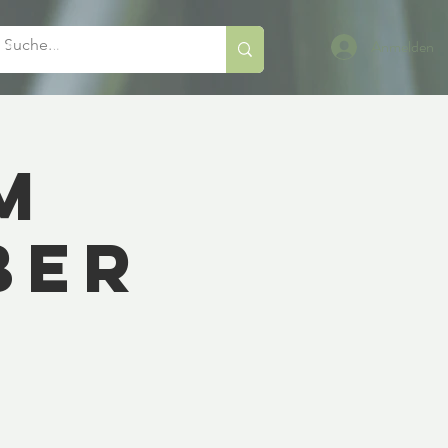
Anmelden
og
Mehr
m
ber