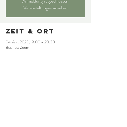
Anmeldung abgeschlossen
Veranstaltungen ansehen
Zeit & Ort
04. Apr. 2023, 19:00 – 20:30
Business Zoom
Diese
Veranstaltung
teilen
© 2020 Chancengeber Akademie
created with heart by Photo Artist Benjamin Schütze