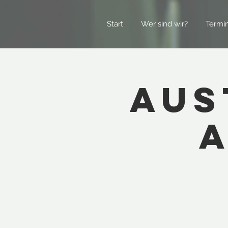
Start
Wer sind wir?
Termi
Aus
a