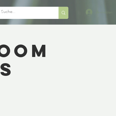
Anmelden
og
Mehr
Zoom
ms