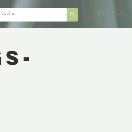
Anmelden
og
Mehr
gs-