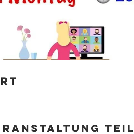
Ort
eranstaltung tei