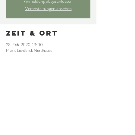
Anmeldung abgeschlossen
Veranstaltungen ansehen
Zeit & Ort
28. Feb. 2020, 19:00
Praxis Lichtblick Nordhausen
Diese
Veranstaltung
teilen
© 2020 Chancengeber Akademie
created with heart by Photo Artist Benjamin Schütze